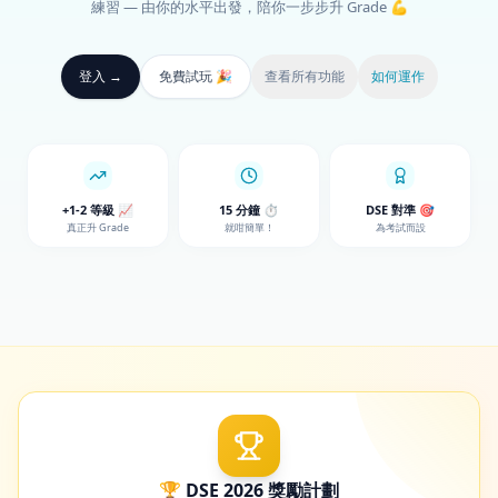
+1-2 等級 📈
15 分鐘 ⏱️
DSE 對準 🎯
真正升 Grade
就咁簡單！
為考試而設
🏆 DSE 2026 獎勵計劃
立即登記！使用 CoRight AI 練習，取得優異 DSE 成績，贏取獎品及表
彰！
了解更多 →