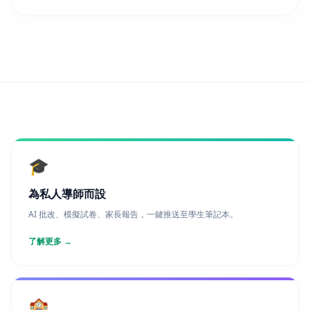
🎓
為私人導師而設
AI 批改、模擬試卷、家長報告，一鍵推送至學生筆記本。
了解更多
→
🏫
為補習中心而設
多導師工作空間、共享教材、中心分析、品牌化家長報告。