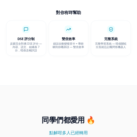
DSE 評分制
雙倍效率
完整系統
反饋完全對應 DSE 評分 —
錯誤自動變複習卡 + 導師
完整學習系統 — 唔係關咗
內容、語文、組織各 7
睇到你嘅弱項 — 雙倍效率
分頁就忘記嘅問答機器人
分，唔係含糊評語
同學們都愛用 🔥
點解咁多人已經轉用