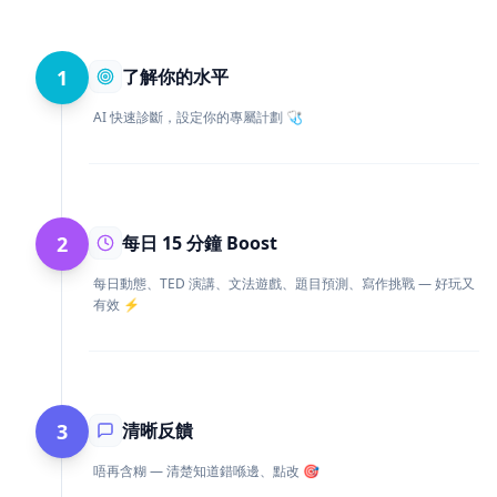
AI 快速診斷，設定你的專屬計劃 🩺
2
每日 15 分鐘 Boost
每日動態、TED 演講、文法遊戲、題目預測、寫作挑戰 — 好玩又
有效 ⚡
3
清晰反饋
唔再含糊 — 清楚知道錯喺邊、點改 🎯