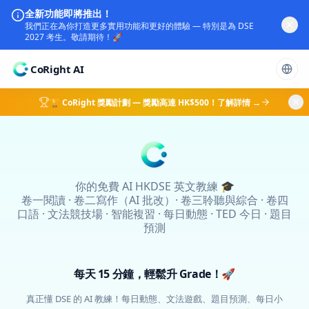
CoRight AI
🏆 CoRight 獎勵計劃 — 獎勵高達 HK$500！了解詳情 →
你的免費 AI HKDSE 英文教練 🎓

卷一閱讀 · 卷二寫作（AI 批改）· 卷三聆聽與綜合 · 卷四
口語 · 文法競技場 · 智能複習 · 每日動態 · TED 今日 · 題目
預測
每天 15 分鐘，輕鬆升 Grade！🚀
真正懂 DSE 的 AI 教練！每日動態、文法遊戲、題目預測、每日小
練習 — 由你的水平出發，陪你一步步升 Grade 💪
登入 →
免費試玩 🎉
查看所有功能
如何運作