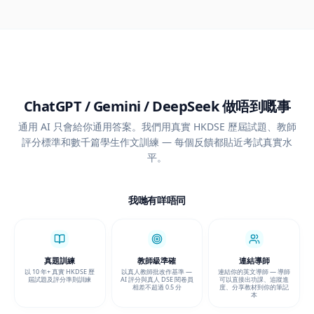
ChatGPT / Gemini / DeepSeek 做唔到嘅事
通用 AI 只會給你通用答案。我們用真實 HKDSE 歷屆試題、教師
評分標準和數千篇學生作文訓練 — 每個反饋都貼近考試真實水
平。
我哋有咩唔同
真題訓練
教師級準確
連結導師
以 10 年+ 真實 HKDSE 歷
以真人教師批改作基準 —
連結你的英文導師 — 導師
屆試題及評分準則訓練
AI 評分與真人 DSE 閱卷員
可以直接出功課、追蹤進
相差不超過 0.5 分
度、分享教材到你的筆記
本
對你有咩幫助