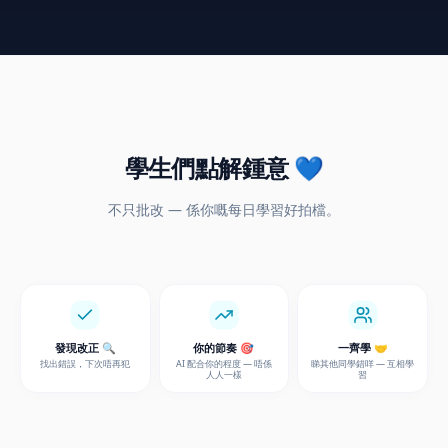
學生們點解鍾意 💙
不只批改 — 係你嘅每日學習好拍檔。
發現改正 🔍
你的節奏 🎯
一齊學 🤝
找出錯誤，下次唔再犯
AI 配合你的程度 — 唔係
睇其他同學錯咩 — 互相學
人人一樣
習