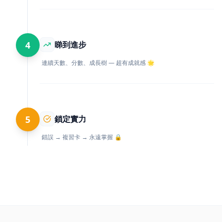
4
睇到進步
連續天數、分數、成長樹 — 超有成就感 🌟
5
鎖定實力
錯誤 → 複習卡 → 永遠掌握 🔒