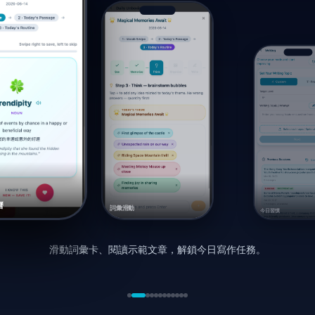
曆
詞彙滑動
今日習慣
滑動詞彙卡、閱讀示範文章，解鎖今日寫作任務。