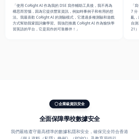
方式幫助我鞏固詞彙學習。我強烈推薦 CoRight AI 作為愉快學
自測
習英語的平台，它是寫作的可靠夥伴！」
21
企業級資訊安全
全面保障學校數據安全
我們嚴格遵守最高標準的數據私隱和安全，確保完全符合香港
《個人資料（私隱）條例》（PDPO）及教育局指引。