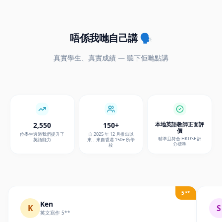
唔係我哋自己講 🗣️
真實學生、真實成績 — 聽下佢哋點講
2,550
150+
本地英語教師正面評
價
位學生透過我們提升了
自 2025 年 12 月推出以
精準且符合 HKDSE 評
英語能力
來，來自香港 150+ 所學
分標準
校
5**
Ken
K
S
英文寫作 5**
「使用 CoRight AI 作為我的 DSE 寫作輔助工具後，我不再為
「寫
構思而苦惱，因為它提供豐富資訊，例如時事例子和有用的想
7 
法。我最喜歡 CoRight AI 的測驗模式，它透過多種測驗和遊戲
亂，