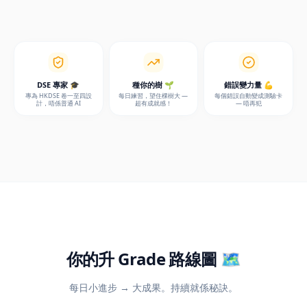
DSE 專家 🎓
種你的樹 🌱
錯誤變力量 💪
專為 HKDSE 卷一至四設
每日練習，望住棵樹大 —
每個錯誤自動變成測驗卡
計，唔係普通 AI
超有成就感！
— 唔再犯
你的升 Grade 路線圖 🗺️
每日小進步 → 大成果。持續就係秘訣。
1
了解你的水平