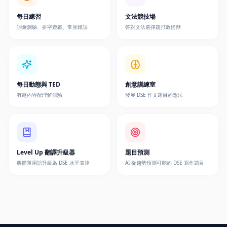
每日練習
文法競技場
詞彙測驗、拼字遊戲、常見錯誤
答對文法選擇題打敗怪獸
每日動態與 TED
創意訓練室
有趣內容配理解測驗
發展 DSE 作文題目的想法
Level Up 翻譯升級器
題目預測
將簡單用語升級為 DSE 水平表達
AI 從趨勢預測可能的 DSE 寫作題目