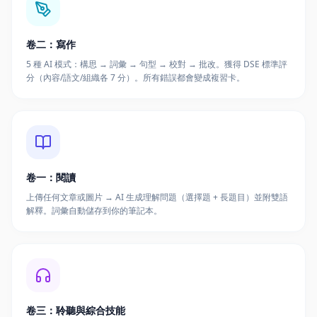
卷二：寫作
5 種 AI 模式：構思 → 詞彙 → 句型 → 校對 → 批改。獲得 DSE 標準評
分（內容/語文/組織各 7 分）。所有錯誤都會變成複習卡。
卷一：閱讀
上傳任何文章或圖片 → AI 生成理解問題（選擇題 + 長題目）並附雙語
解釋。詞彙自動儲存到你的筆記本。
卷三：聆聽與綜合技能