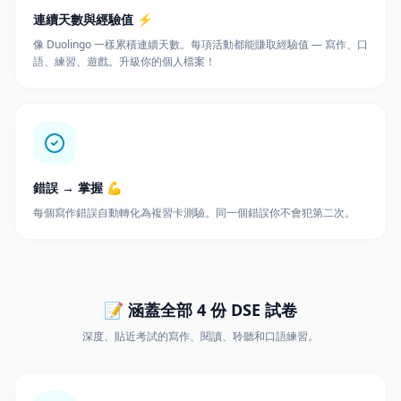
連續天數與經驗值 ⚡
像 Duolingo 一樣累積連續天數。每項活動都能賺取經驗值 — 寫作、口
語、練習、遊戲。升級你的個人檔案！
錯誤 → 掌握 💪
每個寫作錯誤自動轉化為複習卡測驗。同一個錯誤你不會犯第二次。
📝 涵蓋全部 4 份 DSE 試卷
深度、貼近考試的寫作、閱讀、聆聽和口語練習。