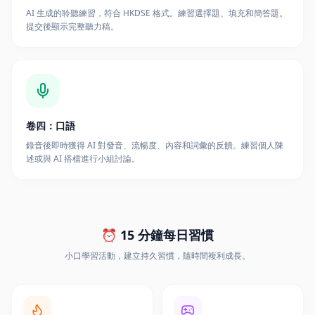
AI 生成的聆聽練習，符合 HKDSE 格式。練習選擇題、填充和簡答題。
提交後顯示完整聽力稿。
卷四：口語
錄音後即時獲得 AI 對發音、流暢度、內容和詞彙的反饋。練習個人陳
述或與 AI 搭檔進行小組討論。
⏰ 15 分鐘每日習慣
小口學習活動，建立持久習慣，隨時間複利成長。